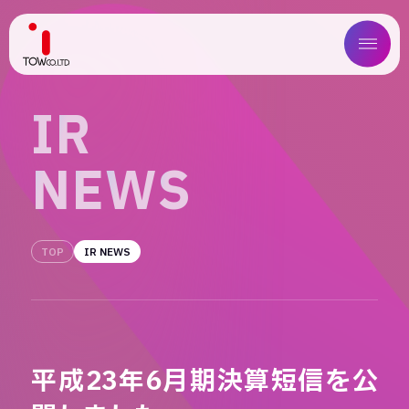
ABOUT US
I
R
SERVICE
N
E
W
S
WORKS
MAGAZINE
TOP
IR NEWS
COMPANY
NEWS
平成23年6月期決算短信を公
IR