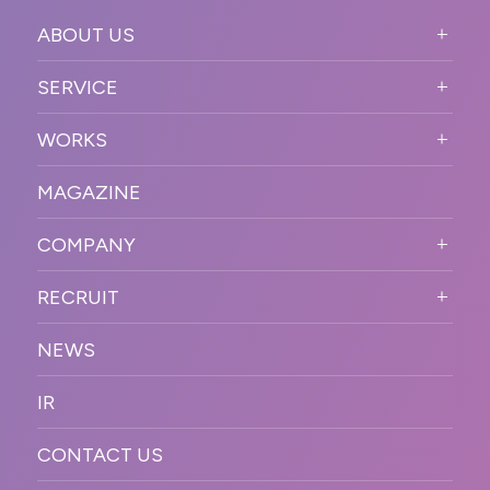
ABOUT US
ABOUT US TOP
SERVICE
PURPOSE
SERVICE TOP
WORKS
VISION
STRONG POINT
WORKS TOP
プロモーションイベント
OUR DNA
MAGAZINE
BUSINESS DOMAIN
オンラインイベント
カンファレンス・展示会・アワ
SOLUTION
ード
COMPANY
SNSプロモーション
WORKFLOW
ESPORTS・ゲームプロモーシ
COMPANY TOP
プラットフォーム販
RECRUIT
ョン
促
COMPANY INFORMATION
RECRUIT TOP
サステナブル
デジタル制作・映像
NEWS
MESSAGE
新卒採用
制作
OFFICER
IR
キャリア採用
PR
ACCESS
CONTACT US
ORGANIZATION CHART