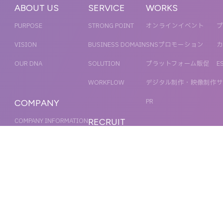
ABOUT US
SERVICE
WORKS
PURPOSE
STRONG POINT
オンラインイベント
プ
VISION
BUSINESS DOMAIN
SNSプロモーション
カ
OUR DNA
SOLUTION
プラットフォーム販促
E
WORKFLOW
デジタル制作・映像制作
サ
PR
COMPANY
COMPANY INFORMATION
RECRUIT
MESSAGE
新卒採用
NEWS
OFFICER
キャリア採用
ACCESS
MAGAZINE
ORGANIZATION CHART
HISTORY
IR