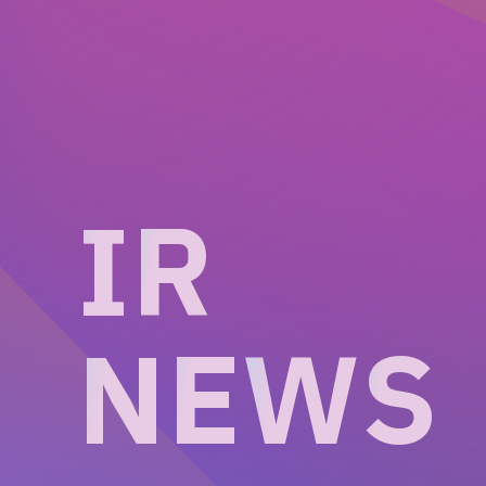
I
R
N
E
W
S