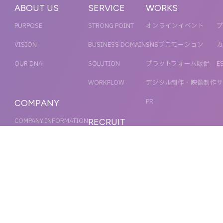
ABOUT US
SERVICE
WORKS
PURPOSE
STRONG POINT
オンラインイベント
プ
VISION
BUSINESS DOMAIN
SNSプロモーション
カ
OUR DNA
SOLUTION
プラットフォーム販促
E
WORKFLOW
デジタル制作・映像制作
サ
PR
COMPANY
COMPANY INFORMATION
RECRUIT
MESSAGE
新卒採用
NEWS
OFFICER
キャリア採用
ACCESS
MAGAZINE
ORGANIZATION CHART
HISTORY
IR