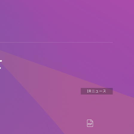
て
IRニュース