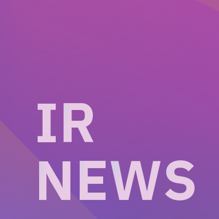
I
R
N
E
W
S