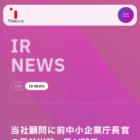
ABOUT US
I
R
SERVICE
N
E
W
S
WORKS
MAGAZINE
TOP
IR NEWS
COMPANY
NEWS
当社顧問に前中小企業庁長官
IR