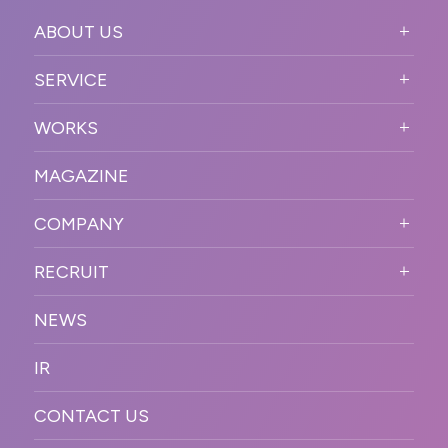
ABOUT US
ABOUT US TOP
SERVICE
PURPOSE
SERVICE TOP
WORKS
VISION
STRONG POINT
WORKS TOP
プロモーションイベント
OUR DNA
MAGAZINE
BUSINESS DOMAIN
オンラインイベント
カンファレンス・展示会・アワ
SOLUTION
ード
COMPANY
SNSプロモーション
WORKFLOW
ESPORTS・ゲームプロモーシ
COMPANY TOP
プラットフォーム販
RECRUIT
ョン
促
COMPANY INFORMATION
RECRUIT TOP
サステナブル
デジタル制作・映像
NEWS
MESSAGE
新卒採用
制作
OFFICER
IR
キャリア採用
PR
ACCESS
CONTACT US
ORGANIZATION CHART