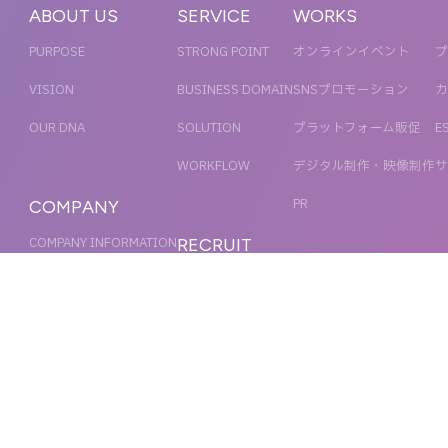
ABOUT US
SERVICE
WORKS
PURPOSE
STRONG POINT
オンラインイベント
プ
VISION
BUSINESS DOMAIN
SNSプロモーション
カ
OUR DNA
SOLUTION
プラットフォーム販促
E
WORKFLOW
デジタル制作・映像制作
サ
PR
COMPANY
COMPANY INFORMATION
RECRUIT
MESSAGE
新卒採用
NEWS
OFFICER
キャリア採用
ACCESS
MAGAZINE
ORGANIZATION CHART
HISTORY
IR