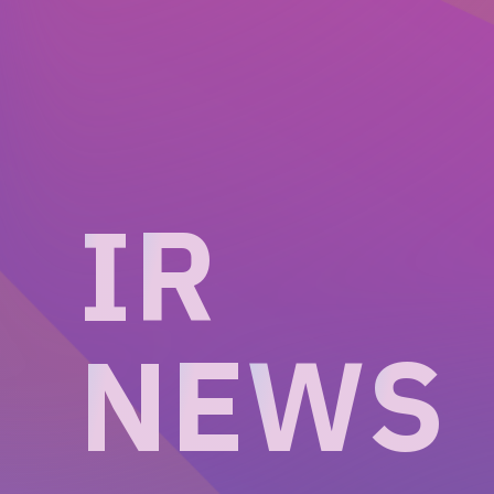
I
R
N
E
W
S