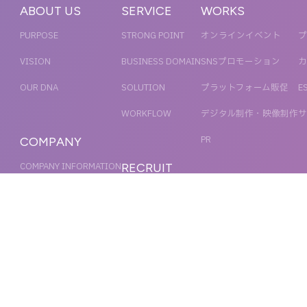
ABOUT US
SERVICE
WORKS
PURPOSE
STRONG POINT
オンラインイベント
プ
VISION
BUSINESS DOMAIN
SNSプロモーション
カ
OUR DNA
SOLUTION
プラットフォーム販促
E
WORKFLOW
デジタル制作・映像制作
サ
PR
COMPANY
COMPANY INFORMATION
RECRUIT
MESSAGE
新卒採用
NEWS
OFFICER
キャリア採用
ACCESS
MAGAZINE
ORGANIZATION CHART
HISTORY
IR