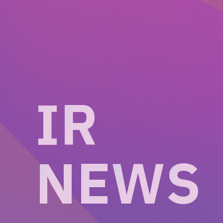
I
R
N
E
W
S