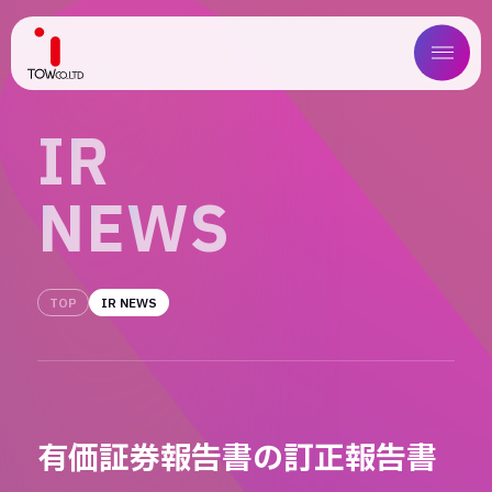
ABOUT US
I
R
SERVICE
N
E
W
S
WORKS
MAGAZINE
TOP
IR NEWS
COMPANY
NEWS
有価証券報告書の訂正報告書
IR