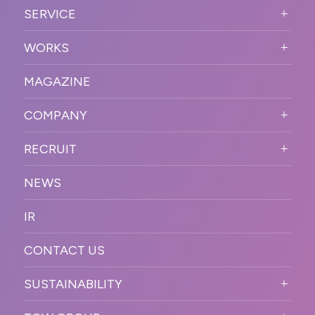
ABOUT US TOP
SERVICE
PURPOSE
SERVICE TOP
WORKS
VISION
STRONG POINT
WORKS TOP
プロモーションイベント
OUR DNA
MAGAZINE
BUSINESS DOMAIN
オンラインイベント
カンファレンス・展示会・アワ
SOLUTION
ード
COMPANY
SNSプロモーション
WORKFLOW
ESPORTS・ゲームプロモーシ
COMPANY TOP
プラットフォーム販
RECRUIT
ョン
促
COMPANY INFORMATION
RECRUIT TOP
サステナブル
デジタル制作・映像
NEWS
MESSAGE
新卒採用
制作
OFFICER
IR
キャリア採用
PR
ACCESS
CONTACT US
ORGANIZATION CHART
HISTORY
SUSTAINABILITY
サステなイベントガイドライン