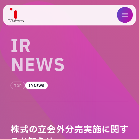
ABOUT US
I
R
SERVICE
N
E
W
S
WORKS
MAGAZINE
TOP
IR NEWS
COMPANY
NEWS
株式の立会外分売実施に関す
IR