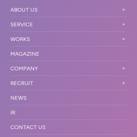
ABOUT US
ABOUT US TOP
SERVICE
PURPOSE
SERVICE TOP
WORKS
VISION
STRONG POINT
WORKS TOP
プロモーションイベント
OUR DNA
MAGAZINE
BUSINESS DOMAIN
オンラインイベント
カンファレンス・展示会・アワ
SOLUTION
ード
COMPANY
SNSプロモーション
WORKFLOW
ESPORTS・ゲームプロモーシ
COMPANY TOP
プラットフォーム販
RECRUIT
ョン
促
COMPANY INFORMATION
RECRUIT TOP
サステナブル
デジタル制作・映像
NEWS
MESSAGE
新卒採用
制作
OFFICER
IR
キャリア採用
PR
ACCESS
CONTACT US
ORGANIZATION CHART