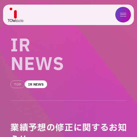
ABOUT US
I
R
SERVICE
N
E
W
S
WORKS
MAGAZINE
TOP
IR NEWS
COMPANY
NEWS
業績予想の修正に関するお知
IR