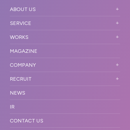
ABOUT US
ABOUT US TOP
SERVICE
PURPOSE
SERVICE TOP
WORKS
VISION
STRONG POINT
WORKS TOP
プロモーションイベント
OUR DNA
MAGAZINE
BUSINESS DOMAIN
オンラインイベント
カンファレンス・展示会・アワ
SOLUTION
ード
COMPANY
SNSプロモーション
WORKFLOW
ESPORTS・ゲームプロモーシ
COMPANY TOP
プラットフォーム販
RECRUIT
ョン
促
COMPANY INFORMATION
RECRUIT TOP
サステナブル
デジタル制作・映像
NEWS
MESSAGE
新卒採用
制作
OFFICER
IR
キャリア採用
PR
ACCESS
CONTACT US
ORGANIZATION CHART