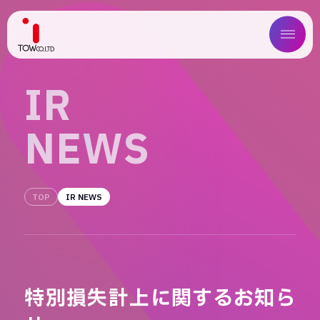
ABOUT US
I
R
SERVICE
N
E
W
S
WORKS
MAGAZINE
TOP
IR NEWS
COMPANY
NEWS
特別損失計上に関するお知ら
IR