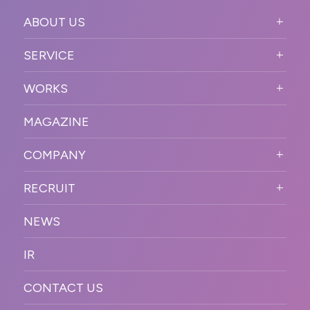
ABOUT US
ABOUT US TOP
SERVICE
PURPOSE
SERVICE TOP
WORKS
VISION
STRONG POINT
WORKS TOP
プロモーションイベント
OUR DNA
MAGAZINE
BUSINESS DOMAIN
オンラインイベント
カンファレンス・展示会・アワ
SOLUTION
ード
COMPANY
SNSプロモーション
WORKFLOW
ESPORTS・ゲームプロモーシ
COMPANY TOP
プラットフォーム販
RECRUIT
ョン
促
COMPANY INFORMATION
RECRUIT TOP
サステナブル
デジタル制作・映像
NEWS
MESSAGE
新卒採用
制作
OFFICER
IR
キャリア採用
PR
ACCESS
CONTACT US
ORGANIZATION CHART