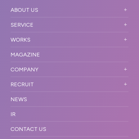
ABOUT US
ABOUT US TOP
SERVICE
PURPOSE
SERVICE TOP
WORKS
VISION
STRONG POINT
WORKS TOP
プロモーションイベント
OUR DNA
MAGAZINE
BUSINESS DOMAIN
オンラインイベント
カンファレンス・展示会・アワ
SOLUTION
ード
COMPANY
SNSプロモーション
WORKFLOW
ESPORTS・ゲームプロモーシ
COMPANY TOP
プラットフォーム販
RECRUIT
ョン
促
COMPANY INFORMATION
RECRUIT TOP
サステナブル
デジタル制作・映像
NEWS
MESSAGE
新卒採用
制作
OFFICER
IR
キャリア採用
PR
ACCESS
CONTACT US
ORGANIZATION CHART