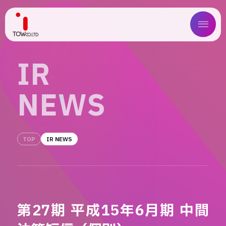
ABOUT US
I
R
SERVICE
N
E
W
S
WORKS
MAGAZINE
TOP
IR NEWS
COMPANY
NEWS
第27期 平成15年6月期 中間
IR