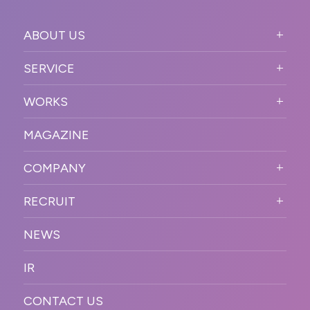
ABOUT US
ABOUT US TOP
SERVICE
PURPOSE
SERVICE TOP
WORKS
VISION
STRONG POINT
WORKS TOP
プロモーションイベント
OUR DNA
MAGAZINE
BUSINESS DOMAIN
オンラインイベント
カンファレンス・展示会・アワ
SOLUTION
ード
COMPANY
SNSプロモーション
WORKFLOW
ESPORTS・ゲームプロモーシ
COMPANY TOP
プラットフォーム販
RECRUIT
ョン
促
COMPANY INFORMATION
RECRUIT TOP
サステナブル
デジタル制作・映像
NEWS
MESSAGE
新卒採用
制作
OFFICER
IR
キャリア採用
PR
ACCESS
CONTACT US
ORGANIZATION CHART