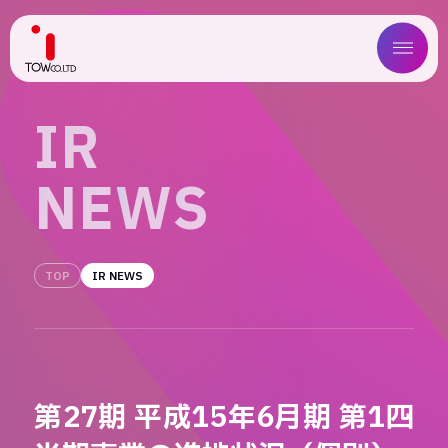
ABOUT US
I
R
SERVICE
N
E
W
S
WORKS
MAGAZINE
TOP
IR NEWS
COMPANY
NEWS
第27期 平成15年6月期 第1四
IR