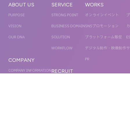
ABOUT US
SERVICE
WORKS
PURPOSE
STRONG POINT
オンラインイベント
プ
VISION
BUSINESS DOMAIN
SNSプロモーション
カ
OUR DNA
SOLUTION
プラットフォーム販促
E
WORKFLOW
デジタル制作・映像制作
サ
PR
COMPANY
COMPANY INFORMATION
RECRUIT
MESSAGE
新卒採用
NEWS
OFFICER
キャリア採用
ACCESS
MAGAZINE
ORGANIZATION CHART
HISTORY
IR