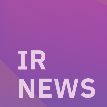
I
R
N
E
W
S