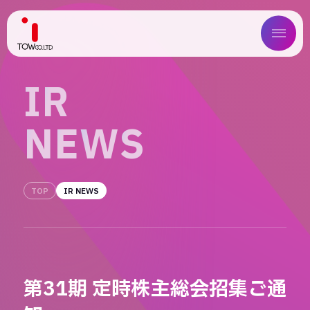
ABOUT US
I
R
SERVICE
N
E
W
S
WORKS
MAGAZINE
TOP
IR NEWS
COMPANY
NEWS
第31期 定時株主総会招集ご通
IR