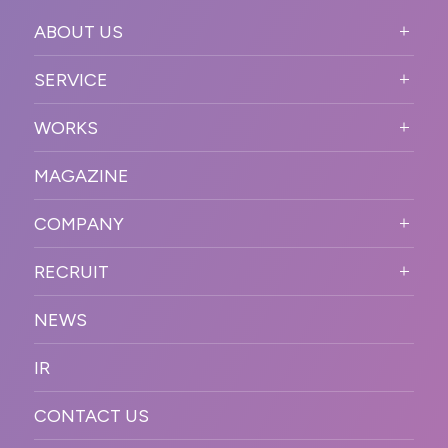
ABOUT US
ABOUT US TOP
SERVICE
PURPOSE
SERVICE TOP
WORKS
VISION
STRONG POINT
WORKS TOP
プロモーションイベント
OUR DNA
MAGAZINE
BUSINESS DOMAIN
オンラインイベント
カンファレンス・展示会・アワ
SOLUTION
ード
COMPANY
SNSプロモーション
WORKFLOW
ESPORTS・ゲームプロモーシ
COMPANY TOP
プラットフォーム販
RECRUIT
ョン
促
COMPANY INFORMATION
RECRUIT TOP
サステナブル
デジタル制作・映像
NEWS
MESSAGE
新卒採用
制作
OFFICER
IR
キャリア採用
PR
ACCESS
CONTACT US
ORGANIZATION CHART