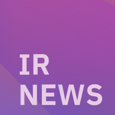
I
R
N
E
W
S