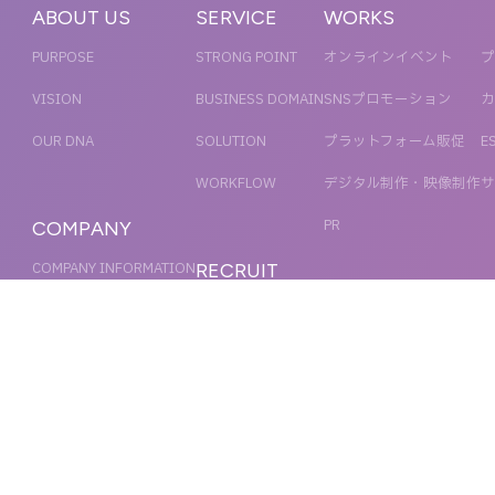
ABOUT US
SERVICE
WORKS
PURPOSE
STRONG POINT
オンラインイベント
プ
VISION
BUSINESS DOMAIN
SNSプロモーション
カ
OUR DNA
SOLUTION
プラットフォーム販促
E
WORKFLOW
デジタル制作・映像制作
サ
PR
COMPANY
COMPANY INFORMATION
RECRUIT
MESSAGE
新卒採用
NEWS
OFFICER
キャリア採用
ACCESS
MAGAZINE
ORGANIZATION CHART
HISTORY
IR