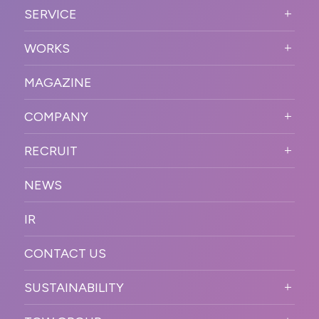
ABOUT US TOP
SERVICE
PURPOSE
SERVICE TOP
WORKS
VISION
STRONG POINT
WORKS TOP
プロモーションイベント
OUR DNA
MAGAZINE
BUSINESS DOMAIN
オンラインイベント
カンファレンス・展示会・アワ
SOLUTION
ード
COMPANY
SNSプロモーション
WORKFLOW
ESPORTS・ゲームプロモーシ
COMPANY TOP
プラットフォーム販
RECRUIT
ョン
促
COMPANY INFORMATION
RECRUIT TOP
サステナブル
デジタル制作・映像
NEWS
MESSAGE
新卒採用
制作
OFFICER
IR
キャリア採用
PR
ACCESS
CONTACT US
ORGANIZATION CHART
HISTORY
SUSTAINABILITY
サステなイベントガイドライン