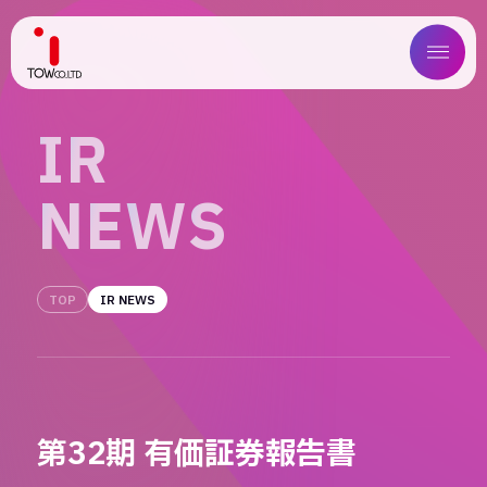
ABOUT US
I
R
SERVICE
N
E
W
S
WORKS
MAGAZINE
TOP
IR NEWS
COMPANY
NEWS
第32期 有価証券報告書
IR