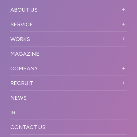
ABOUT US
ABOUT US TOP
SERVICE
PURPOSE
SERVICE TOP
WORKS
VISION
STRONG POINT
WORKS TOP
プロモーションイベント
OUR DNA
MAGAZINE
BUSINESS DOMAIN
オンラインイベント
カンファレンス・展示会・アワ
SOLUTION
ード
COMPANY
SNSプロモーション
WORKFLOW
ESPORTS・ゲームプロモーシ
COMPANY TOP
プラットフォーム販
RECRUIT
ョン
促
COMPANY INFORMATION
RECRUIT TOP
サステナブル
デジタル制作・映像
NEWS
MESSAGE
新卒採用
制作
OFFICER
IR
キャリア採用
PR
ACCESS
CONTACT US
ORGANIZATION CHART