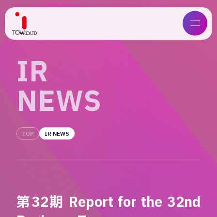
ABOUT US
I
R
SERVICE
N
E
W
S
WORKS
MAGAZINE
TOP
IR NEWS
COMPANY
NEWS
第32期 Report for the 32nd
IR