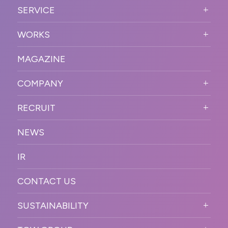
ABOUT US TOP
SERVICE
PURPOSE
SERVICE TOP
WORKS
VISION
STRONG POINT
WORKS TOP
プロモーションイベント
OUR DNA
MAGAZINE
BUSINESS DOMAIN
オンラインイベント
カンファレンス・展示会・アワ
SOLUTION
ード
COMPANY
SNSプロモーション
WORKFLOW
ESPORTS・ゲームプロモーシ
COMPANY TOP
プラットフォーム販
RECRUIT
ョン
促
COMPANY INFORMATION
RECRUIT TOP
サステナブル
デジタル制作・映像
NEWS
MESSAGE
新卒採用
制作
OFFICER
IR
キャリア採用
PR
ACCESS
CONTACT US
ORGANIZATION CHART
HISTORY
SUSTAINABILITY
サステなイベントガイドライン