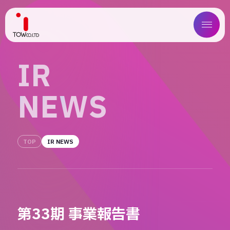
ABOUT US
I
R
SERVICE
N
E
W
S
WORKS
MAGAZINE
TOP
IR NEWS
COMPANY
NEWS
第33期 事業報告書
IR