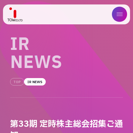
ABOUT US
I
R
SERVICE
N
E
W
S
WORKS
MAGAZINE
TOP
IR NEWS
COMPANY
NEWS
第33期 定時株主総会招集ご通
IR