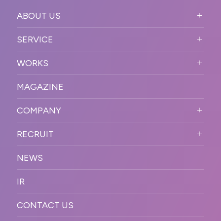
ABOUT US
ABOUT US TOP
SERVICE
PURPOSE
SERVICE TOP
WORKS
VISION
STRONG POINT
WORKS TOP
プロモーションイベント
OUR DNA
MAGAZINE
BUSINESS DOMAIN
オンラインイベント
カンファレンス・展示会・アワ
SOLUTION
ード
COMPANY
SNSプロモーション
WORKFLOW
ESPORTS・ゲームプロモーシ
COMPANY TOP
プラットフォーム販
RECRUIT
ョン
促
COMPANY INFORMATION
RECRUIT TOP
サステナブル
デジタル制作・映像
NEWS
MESSAGE
新卒採用
制作
OFFICER
IR
キャリア採用
PR
ACCESS
CONTACT US
ORGANIZATION CHART