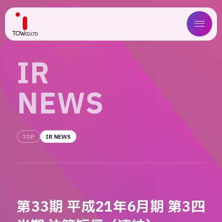
ABOUT US
I
R
SERVICE
N
E
W
S
WORKS
MAGAZINE
TOP
IR NEWS
COMPANY
NEWS
第33期 平成21年6月期 第3四
IR