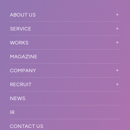
ABOUT US
ABOUT US TOP
SERVICE
PURPOSE
SERVICE TOP
WORKS
VISION
STRONG POINT
WORKS TOP
プロモーションイベント
OUR DNA
MAGAZINE
BUSINESS DOMAIN
オンラインイベント
カンファレンス・展示会・アワ
SOLUTION
ード
COMPANY
SNSプロモーション
WORKFLOW
ESPORTS・ゲームプロモーシ
COMPANY TOP
プラットフォーム販
RECRUIT
ョン
促
COMPANY INFORMATION
RECRUIT TOP
サステナブル
デジタル制作・映像
NEWS
MESSAGE
新卒採用
制作
OFFICER
IR
キャリア採用
PR
ACCESS
CONTACT US
ORGANIZATION CHART