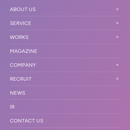
ABOUT US
ABOUT US TOP
SERVICE
PURPOSE
SERVICE TOP
WORKS
VISION
STRONG POINT
WORKS TOP
プロモーションイベント
OUR DNA
MAGAZINE
BUSINESS DOMAIN
オンラインイベント
カンファレンス・展示会・アワ
SOLUTION
ード
COMPANY
SNSプロモーション
WORKFLOW
ESPORTS・ゲームプロモーシ
COMPANY TOP
プラットフォーム販
RECRUIT
ョン
促
COMPANY INFORMATION
RECRUIT TOP
サステナブル
デジタル制作・映像
NEWS
MESSAGE
新卒採用
制作
OFFICER
IR
キャリア採用
PR
ACCESS
CONTACT US
ORGANIZATION CHART