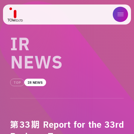
ABOUT US
I
R
SERVICE
N
E
W
S
WORKS
MAGAZINE
TOP
IR NEWS
COMPANY
NEWS
第33期 Report for the 33rd
IR