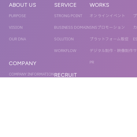
ABOUT US
SERVICE
WORKS
PURPOSE
STRONG POINT
オンラインイベント
プ
VISION
BUSINESS DOMAIN
SNSプロモーション
カ
OUR DNA
SOLUTION
プラットフォーム販促
E
WORKFLOW
デジタル制作・映像制作
サ
PR
COMPANY
COMPANY INFORMATION
RECRUIT
MESSAGE
新卒採用
NEWS
OFFICER
キャリア採用
ACCESS
MAGAZINE
ORGANIZATION CHART
HISTORY
IR