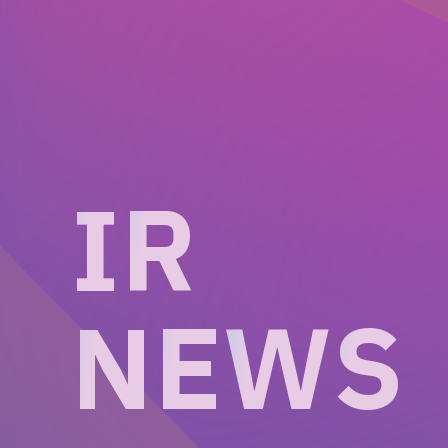
I
R
N
E
W
S