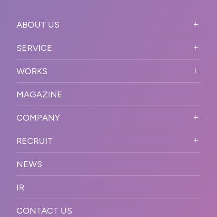
ABOUT US
ABOUT US TOP
SERVICE
PURPOSE
SERVICE TOP
WORKS
VISION
STRONG POINT
WORKS TOP
プロモーションイベント
OUR DNA
MAGAZINE
BUSINESS DOMAIN
オンラインイベント
カンファレンス・展示会・アワ
SOLUTION
ード
COMPANY
SNSプロモーション
WORKFLOW
ESPORTS・ゲームプロモーシ
COMPANY TOP
プラットフォーム販
RECRUIT
ョン
促
COMPANY INFORMATION
RECRUIT TOP
サステナブル
デジタル制作・映像
NEWS
MESSAGE
新卒採用
制作
OFFICER
IR
キャリア採用
PR
ACCESS
CONTACT US
ORGANIZATION CHART