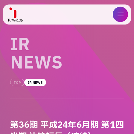
ABOUT US
I
R
SERVICE
N
E
W
S
WORKS
MAGAZINE
TOP
IR NEWS
COMPANY
NEWS
第36期 平成24年6月期 第1四
IR