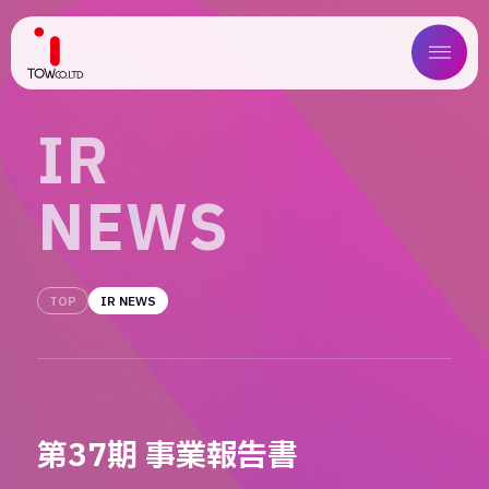
ABOUT US
I
R
SERVICE
N
E
W
S
WORKS
MAGAZINE
TOP
IR NEWS
COMPANY
NEWS
第37期 事業報告書
IR