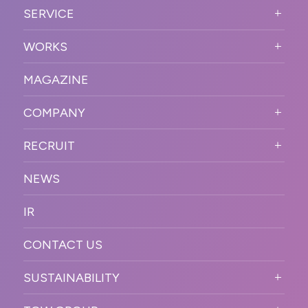
ABOUT US TOP
SERVICE
PURPOSE
SERVICE TOP
WORKS
VISION
STRONG POINT
WORKS TOP
プロモーションイベント
OUR DNA
MAGAZINE
BUSINESS DOMAIN
オンラインイベント
カンファレンス・展示会・アワ
SOLUTION
ード
COMPANY
SNSプロモーション
WORKFLOW
ESPORTS・ゲームプロモーシ
COMPANY TOP
プラットフォーム販
RECRUIT
ョン
促
COMPANY INFORMATION
RECRUIT TOP
サステナブル
デジタル制作・映像
NEWS
MESSAGE
新卒採用
制作
OFFICER
IR
キャリア採用
PR
ACCESS
CONTACT US
ORGANIZATION CHART
HISTORY
SUSTAINABILITY
サステなイベントガイドライン