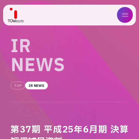
ABOUT US
I
R
SERVICE
N
E
W
S
WORKS
MAGAZINE
TOP
IR NEWS
COMPANY
NEWS
第37期 平成25年6月期 決算
IR