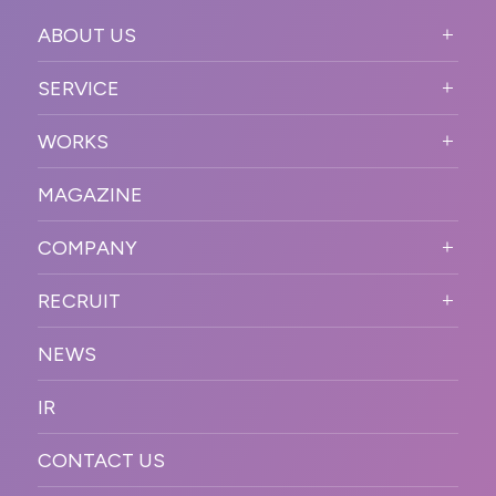
ABOUT US
ABOUT US TOP
SERVICE
PURPOSE
SERVICE TOP
WORKS
VISION
STRONG POINT
WORKS TOP
プロモーションイベント
OUR DNA
MAGAZINE
BUSINESS DOMAIN
オンラインイベント
カンファレンス・展示会・アワ
SOLUTION
ード
COMPANY
SNSプロモーション
WORKFLOW
ESPORTS・ゲームプロモーシ
COMPANY TOP
プラットフォーム販
RECRUIT
ョン
促
COMPANY INFORMATION
RECRUIT TOP
サステナブル
デジタル制作・映像
NEWS
MESSAGE
新卒採用
制作
OFFICER
IR
キャリア採用
PR
ACCESS
CONTACT US
ORGANIZATION CHART