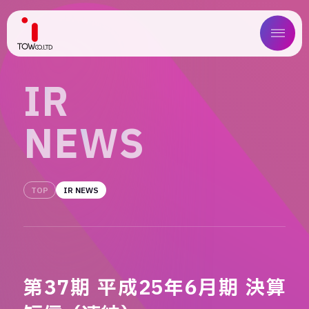
ABOUT US
I
R
SERVICE
N
E
W
S
WORKS
MAGAZINE
TOP
IR NEWS
COMPANY
NEWS
第37期 平成25年6月期 決算
IR