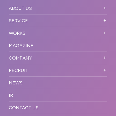
ABOUT US
ABOUT US TOP
SERVICE
PURPOSE
SERVICE TOP
WORKS
VISION
STRONG POINT
WORKS TOP
プロモーションイベント
OUR DNA
MAGAZINE
BUSINESS DOMAIN
オンラインイベント
カンファレンス・展示会・アワ
SOLUTION
ード
COMPANY
SNSプロモーション
WORKFLOW
ESPORTS・ゲームプロモーシ
COMPANY TOP
プラットフォーム販
RECRUIT
ョン
促
COMPANY INFORMATION
RECRUIT TOP
サステナブル
デジタル制作・映像
NEWS
MESSAGE
新卒採用
制作
OFFICER
IR
キャリア採用
PR
ACCESS
CONTACT US
ORGANIZATION CHART