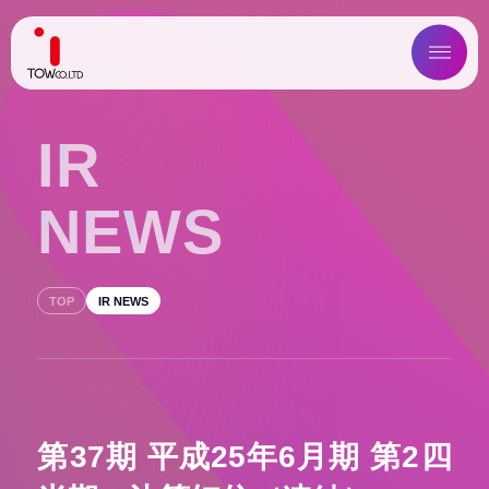
ABOUT US
I
R
SERVICE
N
E
W
S
WORKS
MAGAZINE
TOP
IR NEWS
COMPANY
NEWS
第37期 平成25年6月期 第2四
IR