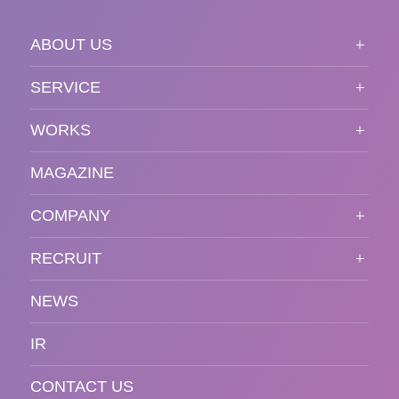
ABOUT US
ABOUT US TOP
SERVICE
PURPOSE
SERVICE TOP
WORKS
VISION
STRONG POINT
WORKS TOP
プロモーションイベント
OUR DNA
MAGAZINE
BUSINESS DOMAIN
オンラインイベント
カンファレンス・展示会・アワ
SOLUTION
ード
COMPANY
SNSプロモーション
WORKFLOW
ESPORTS・ゲームプロモーシ
COMPANY TOP
プラットフォーム販
RECRUIT
ョン
促
COMPANY INFORMATION
RECRUIT TOP
サステナブル
デジタル制作・映像
NEWS
MESSAGE
新卒採用
制作
OFFICER
IR
キャリア採用
PR
ACCESS
CONTACT US
ORGANIZATION CHART