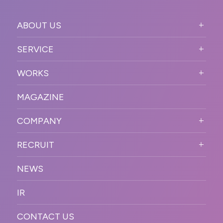
ABOUT US
ABOUT US TOP
SERVICE
PURPOSE
SERVICE TOP
WORKS
VISION
STRONG POINT
WORKS TOP
プロモーションイベント
OUR DNA
MAGAZINE
BUSINESS DOMAIN
オンラインイベント
カンファレンス・展示会・アワ
SOLUTION
ード
COMPANY
SNSプロモーション
WORKFLOW
ESPORTS・ゲームプロモーシ
COMPANY TOP
プラットフォーム販
RECRUIT
ョン
促
COMPANY INFORMATION
RECRUIT TOP
サステナブル
デジタル制作・映像
NEWS
MESSAGE
新卒採用
制作
OFFICER
IR
キャリア採用
PR
ACCESS
CONTACT US
ORGANIZATION CHART