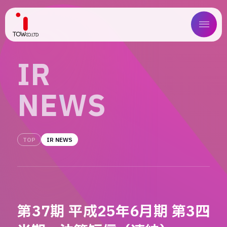
ABOUT US
I
R
SERVICE
N
E
W
S
WORKS
MAGAZINE
TOP
IR NEWS
COMPANY
NEWS
第37期 平成25年6月期 第3四
IR