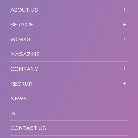
ABOUT US
ABOUT US TOP
SERVICE
PURPOSE
SERVICE TOP
WORKS
VISION
STRONG POINT
WORKS TOP
プロモーションイベント
OUR DNA
MAGAZINE
BUSINESS DOMAIN
オンラインイベント
カンファレンス・展示会・アワ
SOLUTION
ード
COMPANY
SNSプロモーション
WORKFLOW
ESPORTS・ゲームプロモーシ
COMPANY TOP
プラットフォーム販
RECRUIT
ョン
促
COMPANY INFORMATION
RECRUIT TOP
サステナブル
デジタル制作・映像
NEWS
MESSAGE
新卒採用
制作
OFFICER
IR
キャリア採用
PR
ACCESS
CONTACT US
ORGANIZATION CHART