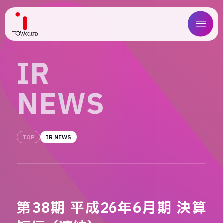
ABOUT US
I
R
SERVICE
N
E
W
S
WORKS
MAGAZINE
TOP
IR NEWS
COMPANY
NEWS
第38期 平成26年6月期 決算
IR