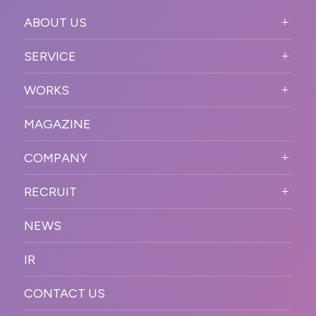
ABOUT US
ABOUT US TOP
SERVICE
PURPOSE
SERVICE TOP
WORKS
VISION
STRONG POINT
WORKS TOP
プロモーションイベント
OUR DNA
MAGAZINE
BUSINESS DOMAIN
オンラインイベント
カンファレンス・展示会・アワ
SOLUTION
ード
COMPANY
SNSプロモーション
WORKFLOW
ESPORTS・ゲームプロモーシ
COMPANY TOP
プラットフォーム販
RECRUIT
ョン
促
COMPANY INFORMATION
RECRUIT TOP
サステナブル
デジタル制作・映像
NEWS
MESSAGE
新卒採用
制作
OFFICER
IR
キャリア採用
PR
ACCESS
CONTACT US
ORGANIZATION CHART