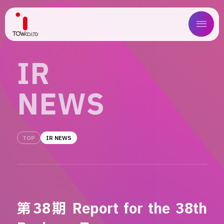
ABOUT US
I
R
SERVICE
N
E
W
S
WORKS
MAGAZINE
TOP
IR NEWS
COMPANY
NEWS
第38期 Report for the 38th
IR