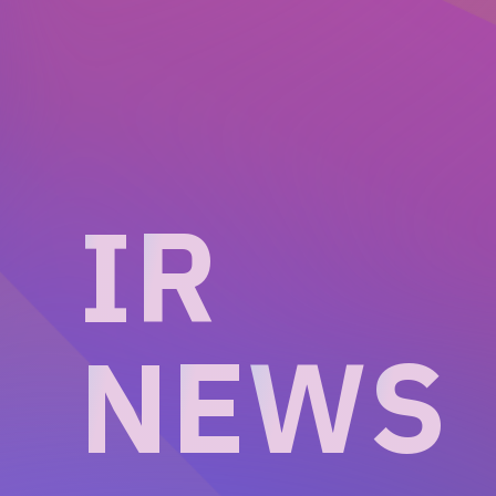
I
R
N
E
W
S