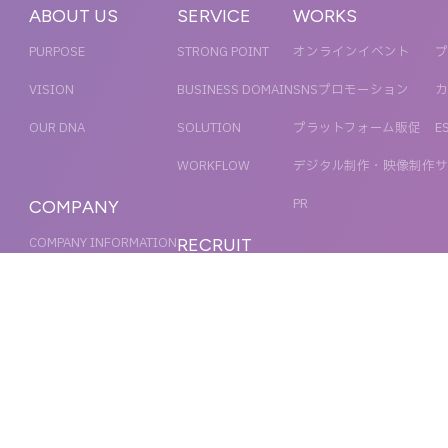
ABOUT US
SERVICE
WORKS
PURPOSE
STRONG POINT
オンラインイベント
プ
VISION
BUSINESS DOMAIN
SNSプロモーション
カ
OUR DNA
SOLUTION
プラットフォーム販促
E
WORKFLOW
デジタル制作・映像制作
サ
PR
COMPANY
COMPANY INFORMATION
RECRUIT
MESSAGE
新卒採用
NEWS
OFFICER
キャリア採用
ACCESS
MAGAZINE
ORGANIZATION CHART
HISTORY
IR