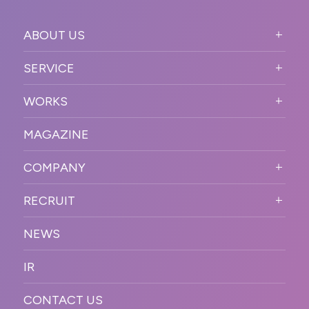
ABOUT US
ABOUT US TOP
SERVICE
PURPOSE
SERVICE TOP
WORKS
VISION
STRONG POINT
WORKS TOP
プロモーションイベント
OUR DNA
MAGAZINE
BUSINESS DOMAIN
オンラインイベント
カンファレンス・展示会・アワ
SOLUTION
ード
COMPANY
SNSプロモーション
WORKFLOW
ESPORTS・ゲームプロモーシ
COMPANY TOP
プラットフォーム販
RECRUIT
ョン
促
COMPANY INFORMATION
RECRUIT TOP
サステナブル
デジタル制作・映像
NEWS
MESSAGE
新卒採用
制作
OFFICER
IR
キャリア採用
PR
ACCESS
CONTACT US
ORGANIZATION CHART