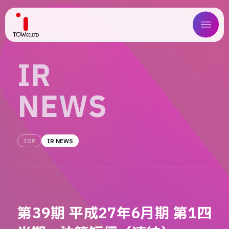
ABOUT US
I
R
SERVICE
N
E
W
S
WORKS
MAGAZINE
TOP
IR NEWS
COMPANY
NEWS
第39期 平成27年6月期 第1四
IR