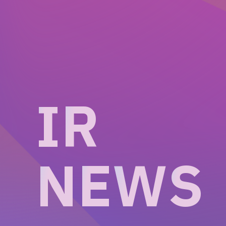
I
R
N
E
W
S