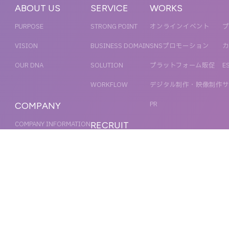
ABOUT US
SERVICE
WORKS
PURPOSE
STRONG POINT
オンラインイベント
プ
VISION
BUSINESS DOMAIN
SNSプロモーション
カ
OUR DNA
SOLUTION
プラットフォーム販促
E
WORKFLOW
デジタル制作・映像制作
サ
PR
COMPANY
COMPANY INFORMATION
RECRUIT
MESSAGE
新卒採用
NEWS
OFFICER
キャリア採用
ACCESS
MAGAZINE
ORGANIZATION CHART
HISTORY
IR