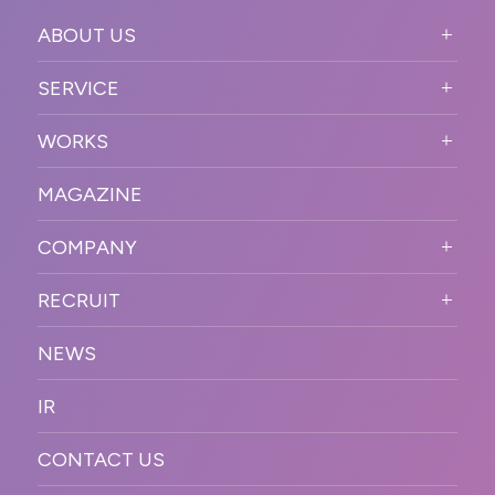
ABOUT US
ABOUT US TOP
SERVICE
PURPOSE
SERVICE TOP
WORKS
VISION
STRONG POINT
WORKS TOP
プロモーションイベント
OUR DNA
MAGAZINE
BUSINESS DOMAIN
オンラインイベント
カンファレンス・展示会・アワ
SOLUTION
ード
COMPANY
SNSプロモーション
WORKFLOW
ESPORTS・ゲームプロモーシ
COMPANY TOP
プラットフォーム販
RECRUIT
ョン
促
COMPANY INFORMATION
RECRUIT TOP
サステナブル
デジタル制作・映像
NEWS
MESSAGE
新卒採用
制作
OFFICER
IR
キャリア採用
PR
ACCESS
CONTACT US
ORGANIZATION CHART