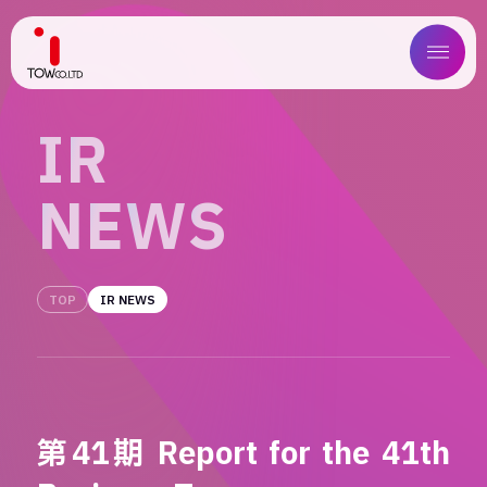
ABOUT US
I
R
SERVICE
N
E
W
S
WORKS
MAGAZINE
TOP
IR NEWS
COMPANY
NEWS
第41期 Report for the 41th
IR