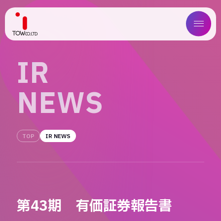
ABOUT US
I
R
SERVICE
N
E
W
S
WORKS
MAGAZINE
TOP
IR NEWS
COMPANY
NEWS
第43期 有価証券報告書
IR