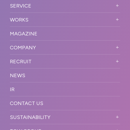
ABOUT US TOP
SERVICE
PURPOSE
SERVICE TOP
WORKS
VISION
STRONG POINT
WORKS TOP
プロモーションイベント
OUR DNA
MAGAZINE
BUSINESS DOMAIN
オンラインイベント
カンファレンス・展示会・アワ
SOLUTION
ード
COMPANY
SNSプロモーション
WORKFLOW
ESPORTS・ゲームプロモーシ
COMPANY TOP
プラットフォーム販
RECRUIT
ョン
促
COMPANY INFORMATION
RECRUIT TOP
サステナブル
デジタル制作・映像
NEWS
MESSAGE
新卒採用
制作
OFFICER
IR
キャリア採用
PR
ACCESS
CONTACT US
ORGANIZATION CHART
HISTORY
SUSTAINABILITY
サステなイベントガイドライン