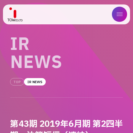
ABOUT US
I
R
SERVICE
N
E
W
S
WORKS
MAGAZINE
TOP
IR NEWS
COMPANY
NEWS
第43期 2019年6月期 第2四半
IR