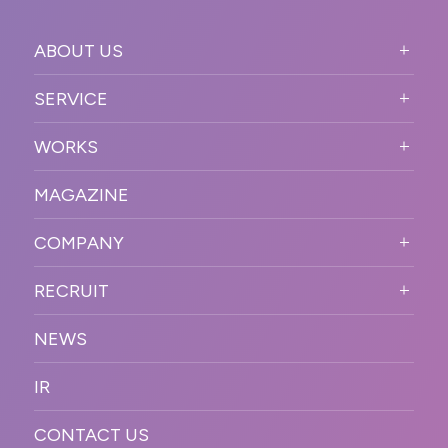
ABOUT US
ABOUT US TOP
SERVICE
PURPOSE
SERVICE TOP
WORKS
VISION
STRONG POINT
WORKS TOP
プロモーションイベント
OUR DNA
MAGAZINE
BUSINESS DOMAIN
オンラインイベント
カンファレンス・展示会・アワ
SOLUTION
ード
COMPANY
SNSプロモーション
WORKFLOW
ESPORTS・ゲームプロモーシ
COMPANY TOP
プラットフォーム販
RECRUIT
ョン
促
COMPANY INFORMATION
RECRUIT TOP
サステナブル
デジタル制作・映像
NEWS
MESSAGE
新卒採用
制作
OFFICER
IR
キャリア採用
PR
ACCESS
CONTACT US
ORGANIZATION CHART