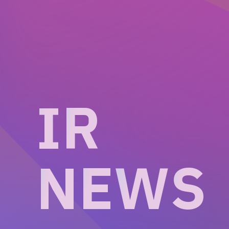
I
R
N
E
W
S