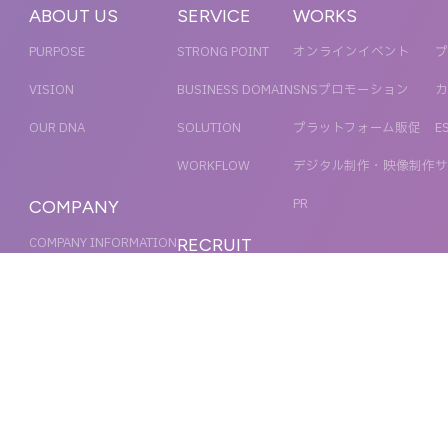
ABOUT US
SERVICE
WORKS
PURPOSE
STRONG POINT
オンラインイベント
プ
VISION
BUSINESS DOMAIN
SNSプロモーション
カ
OUR DNA
SOLUTION
プラットフォーム販促
E
WORKFLOW
デジタル制作・映像制作
サ
PR
COMPANY
COMPANY INFORMATION
RECRUIT
MESSAGE
新卒採用
NEWS
OFFICER
キャリア採用
ACCESS
MAGAZINE
ORGANIZATION CHART
HISTORY
IR