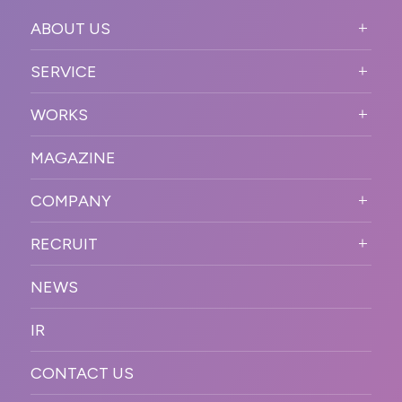
ABOUT US
ABOUT US TOP
SERVICE
PURPOSE
SERVICE TOP
WORKS
VISION
STRONG POINT
WORKS TOP
プロモーションイベント
OUR DNA
MAGAZINE
BUSINESS DOMAIN
オンラインイベント
カンファレンス・展示会・アワ
SOLUTION
ード
COMPANY
SNSプロモーション
WORKFLOW
ESPORTS・ゲームプロモーシ
COMPANY TOP
プラットフォーム販
RECRUIT
ョン
促
COMPANY INFORMATION
RECRUIT TOP
サステナブル
デジタル制作・映像
NEWS
MESSAGE
新卒採用
制作
OFFICER
IR
キャリア採用
PR
ACCESS
CONTACT US
ORGANIZATION CHART