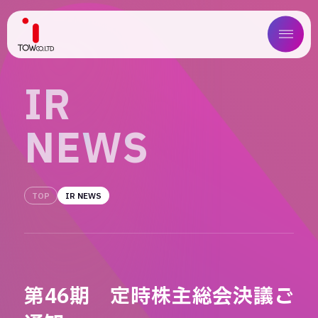
ABOUT US
I
R
SERVICE
N
E
W
S
WORKS
MAGAZINE
TOP
IR NEWS
COMPANY
NEWS
第46期 定時株主総会決議ご
IR