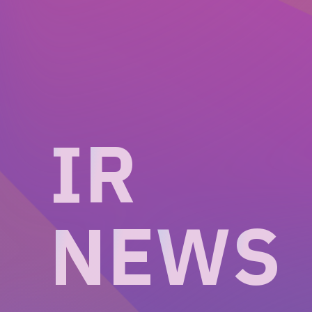
I
R
N
E
W
S