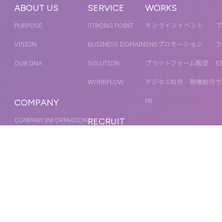
ABOUT US
SERVICE
WORKS
PURPOSE
STRONG POINT
オンラインイベント
プ
VISION
BUSINESS DOMAIN
SNSプロモーション
カ
OUR DNA
SOLUTION
プラットフォーム販促
E
WORKFLOW
デジタル制作・映像制作
サ
PR
COMPANY
COMPANY INFORMATION
RECRUIT
MESSAGE
新卒採用
NEWS
OFFICER
キャリア採用
ACCESS
MAGAZINE
ORGANIZATION CHART
HISTORY
IR