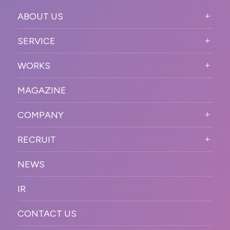
ABOUT US
ABOUT US TOP
SERVICE
PURPOSE
SERVICE TOP
WORKS
VISION
STRONG POINT
WORKS TOP
プロモーションイベント
OUR DNA
MAGAZINE
BUSINESS DOMAIN
オンラインイベント
カンファレンス・展示会・アワ
SOLUTION
ード
COMPANY
SNSプロモーション
WORKFLOW
ESPORTS・ゲームプロモーシ
COMPANY TOP
プラットフォーム販
RECRUIT
ョン
促
COMPANY INFORMATION
RECRUIT TOP
サステナブル
デジタル制作・映像
NEWS
MESSAGE
新卒採用
制作
OFFICER
IR
キャリア採用
PR
ACCESS
CONTACT US
ORGANIZATION CHART