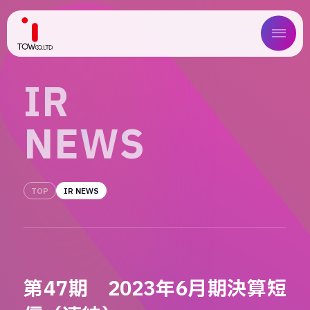
ABOUT US
I
R
SERVICE
N
E
W
S
WORKS
MAGAZINE
TOP
IR NEWS
COMPANY
NEWS
第47期 2023年6月期決算短
IR