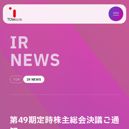
ABOUT US
I
R
SERVICE
N
E
W
S
WORKS
MAGAZINE
TOP
IR NEWS
COMPANY
NEWS
第49期定時株主総会決議ご通
IR