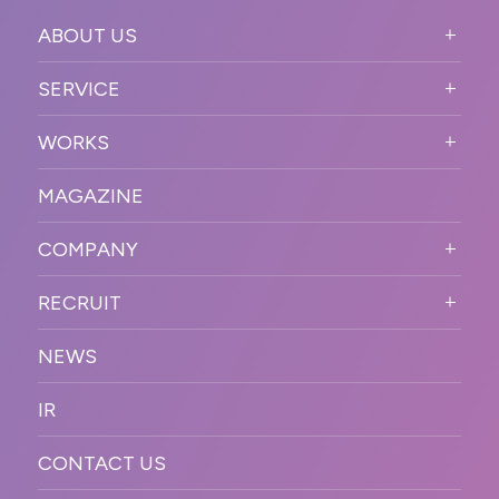
ABOUT US
ABOUT US TOP
SERVICE
PURPOSE
SERVICE TOP
WORKS
VISION
STRONG POINT
WORKS TOP
プロモーションイベント
OUR DNA
MAGAZINE
BUSINESS DOMAIN
オンラインイベント
カンファレンス・展示会・アワ
SOLUTION
ード
COMPANY
SNSプロモーション
WORKFLOW
ESPORTS・ゲームプロモーシ
COMPANY TOP
プラットフォーム販
RECRUIT
ョン
促
COMPANY INFORMATION
RECRUIT TOP
サステナブル
デジタル制作・映像
NEWS
MESSAGE
新卒採用
制作
OFFICER
IR
キャリア採用
PR
ACCESS
CONTACT US
ORGANIZATION CHART