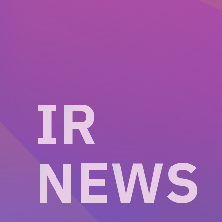
I
R
N
E
W
S