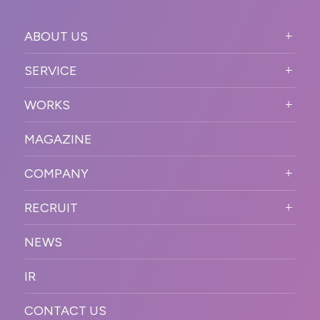
ABOUT US
ABOUT US TOP
SERVICE
PURPOSE
SERVICE TOP
WORKS
VISION
STRONG POINT
WORKS TOP
プロモーションイベント
OUR DNA
MAGAZINE
BUSINESS DOMAIN
オンラインイベント
カンファレンス・展示会・アワ
SOLUTION
ード
COMPANY
SNSプロモーション
WORKFLOW
ESPORTS・ゲームプロモーシ
COMPANY TOP
プラットフォーム販
RECRUIT
ョン
促
COMPANY INFORMATION
RECRUIT TOP
サステナブル
デジタル制作・映像
NEWS
MESSAGE
新卒採用
制作
OFFICER
IR
キャリア採用
PR
ACCESS
CONTACT US
ORGANIZATION CHART