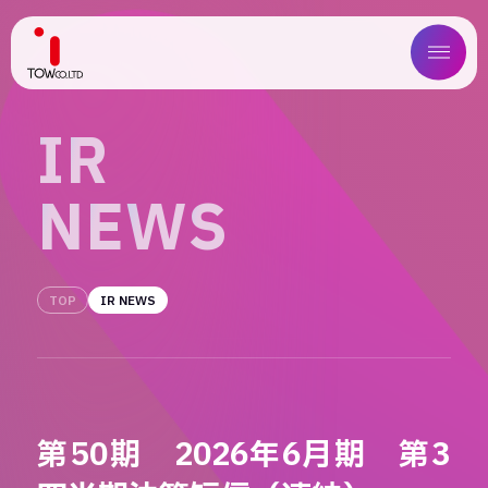
ABOUT US
I
R
SERVICE
N
E
W
S
WORKS
MAGAZINE
TOP
IR NEWS
COMPANY
NEWS
第50期 2026年6月期 第3
IR