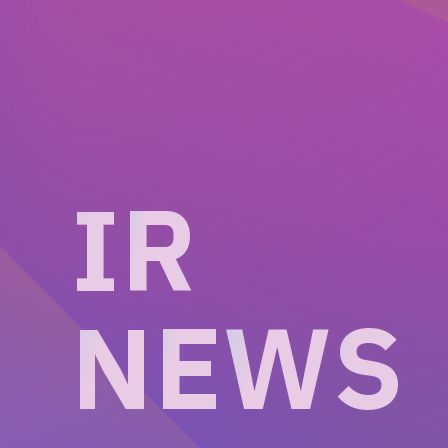
I
R
N
E
W
S