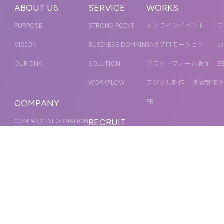
ABOUT US
SERVICE
WORKS
PURPOSE
STRONG POINT
オンラインイベント
プ
VISION
BUSINESS DOMAIN
SNSプロモーション
カ
OUR DNA
SOLUTION
プラットフォーム販促
E
WORKFLOW
デジタル制作・映像制作
サ
PR
COMPANY
COMPANY INFORMATION
RECRUIT
MESSAGE
新卒採用
NEWS
OFFICER
キャリア採用
ACCESS
MAGAZINE
ORGANIZATION CHART
HISTORY
IR