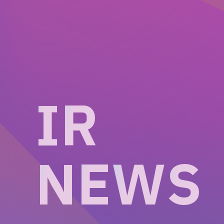
I
R
N
E
W
S