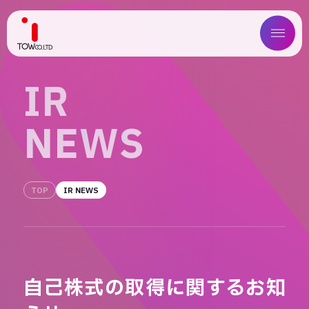
ABOUT US
I
R
SERVICE
N
E
W
S
WORKS
MAGAZINE
TOP
IR NEWS
COMPANY
NEWS
自己株式の取得に関するお知
IR