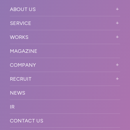
ABOUT US
ABOUT US TOP
SERVICE
PURPOSE
SERVICE TOP
WORKS
VISION
STRONG POINT
WORKS TOP
プロモーションイベント
OUR DNA
MAGAZINE
BUSINESS DOMAIN
オンラインイベント
カンファレンス・展示会・アワ
SOLUTION
ード
COMPANY
SNSプロモーション
WORKFLOW
ESPORTS・ゲームプロモーシ
COMPANY TOP
プラットフォーム販
RECRUIT
ョン
促
COMPANY INFORMATION
RECRUIT TOP
サステナブル
デジタル制作・映像
NEWS
MESSAGE
新卒採用
制作
OFFICER
IR
キャリア採用
PR
ACCESS
CONTACT US
ORGANIZATION CHART