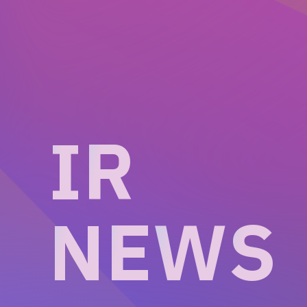
I
R
N
E
W
S