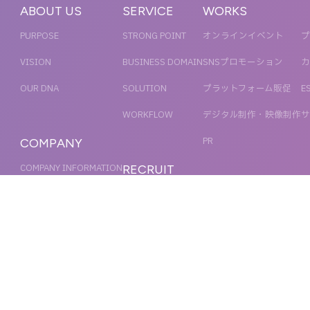
ABOUT US
SERVICE
WORKS
PURPOSE
STRONG POINT
オンラインイベント
プ
VISION
BUSINESS DOMAIN
SNSプロモーション
カ
OUR DNA
SOLUTION
プラットフォーム販促
E
WORKFLOW
デジタル制作・映像制作
サ
PR
COMPANY
COMPANY INFORMATION
RECRUIT
MESSAGE
新卒採用
NEWS
OFFICER
キャリア採用
ACCESS
MAGAZINE
ORGANIZATION CHART
HISTORY
IR