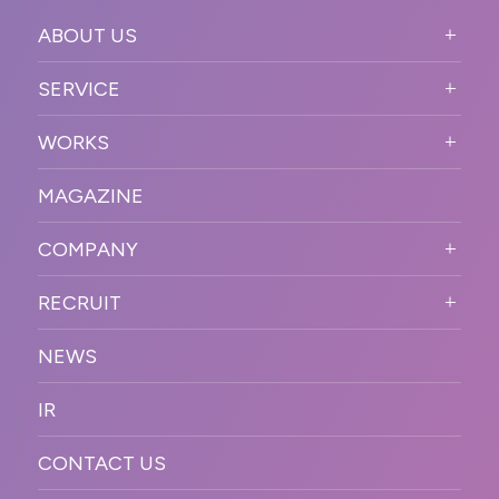
ABOUT US
ABOUT US TOP
SERVICE
PURPOSE
SERVICE TOP
WORKS
VISION
STRONG POINT
WORKS TOP
プロモーションイベント
OUR DNA
MAGAZINE
BUSINESS DOMAIN
オンラインイベント
カンファレンス・展示会・アワ
SOLUTION
ード
COMPANY
SNSプロモーション
WORKFLOW
ESPORTS・ゲームプロモーシ
COMPANY TOP
プラットフォーム販
RECRUIT
ョン
促
COMPANY INFORMATION
RECRUIT TOP
サステナブル
デジタル制作・映像
NEWS
MESSAGE
新卒採用
制作
OFFICER
IR
キャリア採用
PR
ACCESS
CONTACT US
ORGANIZATION CHART