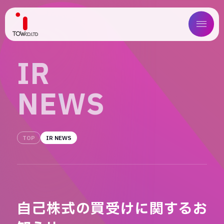
ABOUT US
I
R
SERVICE
N
E
W
S
WORKS
MAGAZINE
TOP
IR NEWS
COMPANY
NEWS
自己株式の買受けに関するお
IR