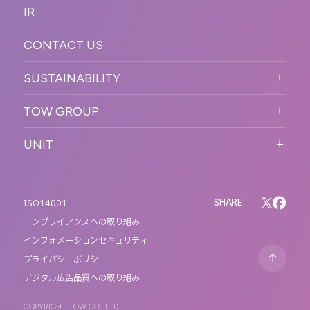
OFFICER
IR
キャリア採用
PR
ACCESS
CONTACT US
ORGANIZATION CHART
HISTORY
SUSTAINABILITY
サステなイベントガイドライン
TOW GROUP
サステナビリティ
T2 CREATIVE
UNIT
MOTTO
REACT
QETIC
BLUES MOBILE
SHARE
ISO14001
コンプライアンスへの取り組み
インフォメーションセキュリティ
プライバシーポリシー
デジタル広告品質への取り組み
COPYRIGHT TOW CO., LTD.