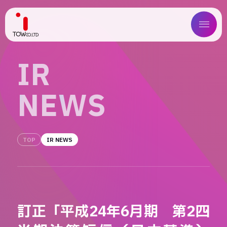
ABOUT US
I
R
SERVICE
N
E
W
S
WORKS
MAGAZINE
TOP
IR NEWS
COMPANY
NEWS
訂正「平成24年6月期 第2四
IR