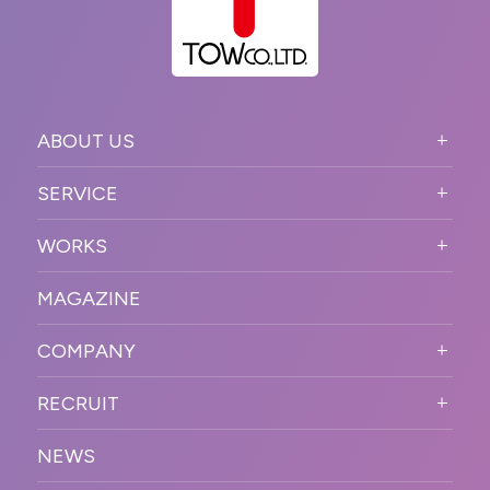
ABOUT US
ABOUT US TOP
SERVICE
PURPOSE
SERVICE TOP
WORKS
VISION
STRONG POINT
WORKS TOP
プロモーションイベント
OUR DNA
MAGAZINE
BUSINESS DOMAIN
オンラインイベント
カンファレンス・展示会・アワ
SOLUTION
ード
COMPANY
SNSプロモーション
WORKFLOW
ESPORTS・ゲームプロモーシ
COMPANY TOP
プラットフォーム販
RECRUIT
ョン
促
COMPANY INFORMATION
RECRUIT TOP
サステナブル
デジタル制作・映像
NEWS
MESSAGE
新卒採用
制作