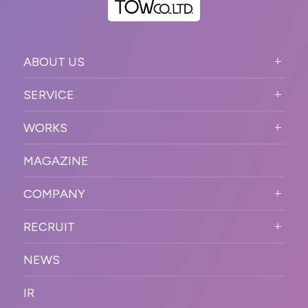
ABOUT US
ABOUT US TOP
SERVICE
PURPOSE
SERVICE TOP
WORKS
VISION
STRONG POINT
WORKS TOP
プロモーションイベント
OUR DNA
MAGAZINE
BUSINESS DOMAIN
オンラインイベント
カンファレンス・展示会・アワ
SOLUTION
ード
COMPANY
SNSプロモーション
WORKFLOW
ESPORTS・ゲームプロモーシ
COMPANY TOP
プラットフォーム販
RECRUIT
ョン
促
COMPANY INFORMATION
RECRUIT TOP
サステナブル
デジタル制作・映像
NEWS
MESSAGE
新卒採用
制作
OFFICER
IR
キャリア採用
PR
ACCESS