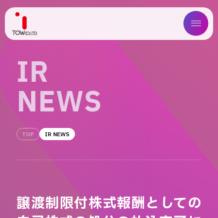
ABOUT US
I
R
SERVICE
N
E
W
S
WORKS
MAGAZINE
TOP
IR NEWS
COMPANY
NEWS
譲渡制限付株式報酬としての
IR